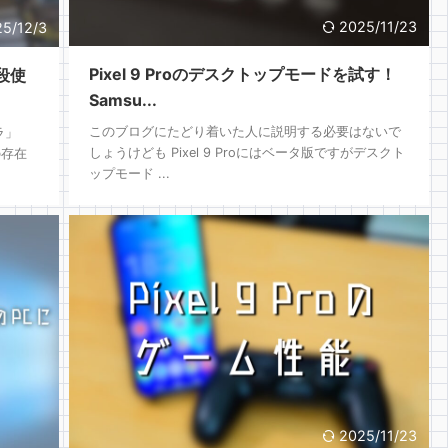
2025/11/23
5/12/3
Pixel 9 Proのデスクトップモードを試す！
普段使
Samsu...
このブログにたどり着いた人に説明する必要はないで
ラ」
しょうけども Pixel 9 Proにはベータ版ですがデスクト
の存在
ップモード ...
2025/11/23