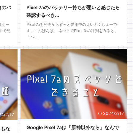
価格のバ
Pixel 7aのバッテリー持ちが悪いと感じたら
確認するべき...
はえー
Pixel 7aを発売からずっと愛用中のえいふくちょーで
ので見
す。こんばんは。 ネットでPixel 7aの評判をみると、
「バ ...
2024/2/17
24/2/17
Google Pixel 7aは「原神以外なら」なんで
くもな