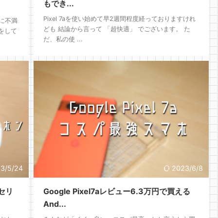
もでき...
Pixel 7aを使い始めて早2週間程度経っておりますけれ
特に不満
ども 結論から言って 「超快適」 でございます。 た
をして
だ、私の使 ...
3/5/24
2023/6/8
ンセリ
Google Pixel7aレビュー6.3万円で買える
And...