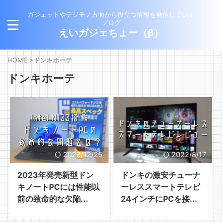
ガジェットやデジモノ方面から役立つ情報を発信していく
ブログ
えいガジェちょー（β）
HOME
>
ドンキホーテ
ドンキホーテ
2023/12/25
2022/8/17
2023年発売新型ドン
ドンキの激安チューナ
キノートPCには性能以
ーレススマートテレビ
前の致命的な欠陥...
24インチにPCを接...