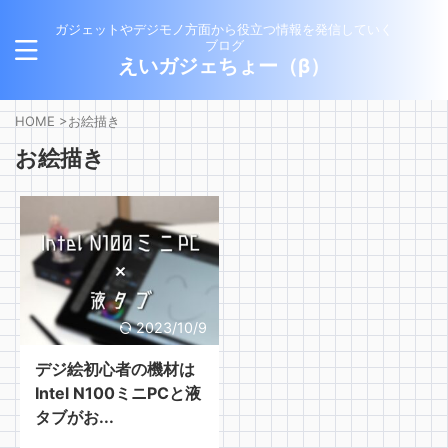
ガジェットやデジモノ方面から役立つ情報を発信していく
ブログ
えいガジェちょー（β）
HOME
>
お絵描き
お絵描き
2023/10/9
デジ絵初心者の機材は
Intel N100ミニPCと液
タブがお...